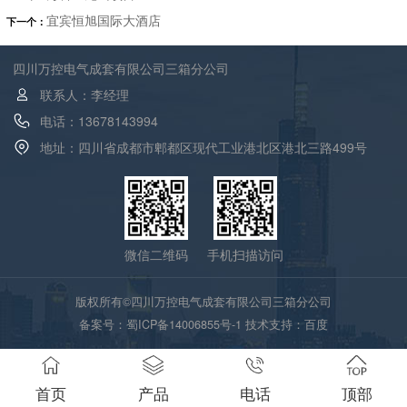
宜宾恒旭国际大酒店
下一个：
四川万控电气成套有限公司三箱分公司
联系人：李经理
电话：13678143994
地址：四川省成都市郫都区现代工业港北区港北三路499号
微信二维码
手机扫描访问
版权所有©四川万控电气成套有限公司三箱分公司
备案号：
蜀ICP备14006855号-1
技术支持：
百度
首页
产品
电话
顶部